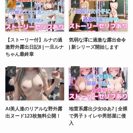
【ストーリー付】ルナの過
気弱な澪に過激な露出命令
激野外露出日記8 | 一旦ルナ
| 新シリーズ開始します
ちゃん最終章
AI美人達のリアルな野外露
地雷系露出少女ゆあ7 | 全裸
出ヌード123枚無料公開！
で男子トイレや男部屋に侵
入