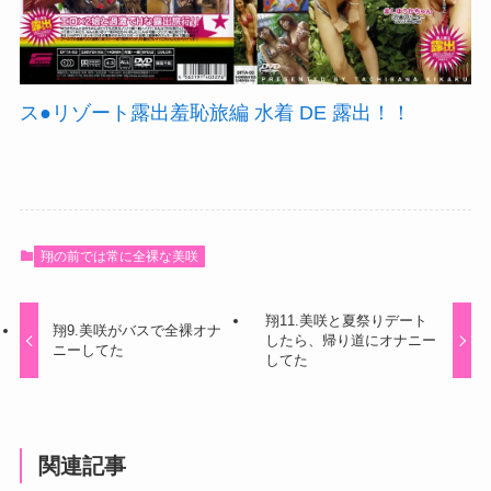
ス●リゾート露出羞恥旅編 水着 DE 露出！！
翔の前では常に全裸な美咲
翔11.美咲と夏祭りデート
翔9.美咲がバスで全裸オナ
したら、帰り道にオナニー
ニーしてた
してた
関連記事