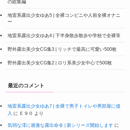
の総集編
地雷系露出少女ゆあ5 | 全裸コンビニや人前全裸オナニ
ー
地雷系露出少女ゆあ4 | 下半身散歩散歩や学校で全裸等
野外露出美少女CG集3 | リッチで最高に可愛い500枚
野外露出美少女CG集2 | ロリ系美少女中心で500枚
最近のコメント
地雷系露出少女ゆあ7 | 全裸で男子トイレや男部屋に侵
入
に
Ｅ９０
より
気弱な澪に過激な露出命令 | 新シリーズ開始します
に