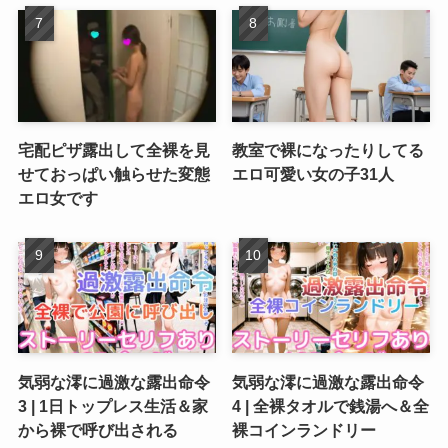
宅配ピザ露出して全裸を見
教室で裸になったりしてる
せておっぱい触らせた変態
エロ可愛い女の子31人
エロ女です
気弱な澪に過激な露出命令
気弱な澪に過激な露出命令
3 | 1日トップレス生活＆家
4 | 全裸タオルで銭湯へ＆全
から裸で呼び出される
裸コインランドリー