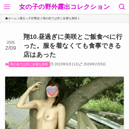
女の子の野外露出コレクション
ホーム
露出っ子目撃談
翔の前では常に全裸な美咲
翔10.昼過ぎに美咲とご飯食べに行
2026
った。服を着なくても食事できる
2/09
店はあった
2023年6月11日
2026年2月9日
翔の前では常に全裸な美咲