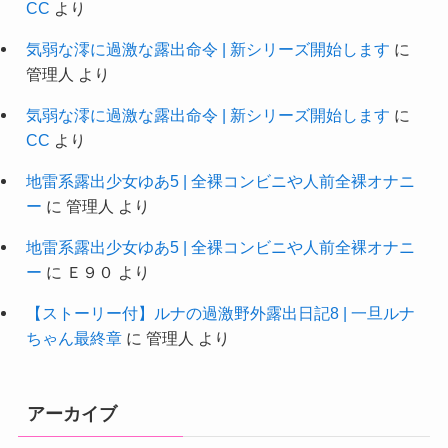
CC
より
気弱な澪に過激な露出命令 | 新シリーズ開始します
に
管理人
より
気弱な澪に過激な露出命令 | 新シリーズ開始します
に
CC
より
地雷系露出少女ゆあ5 | 全裸コンビニや人前全裸オナニ
ー
に
管理人
より
地雷系露出少女ゆあ5 | 全裸コンビニや人前全裸オナニ
ー
に
Ｅ９０
より
【ストーリー付】ルナの過激野外露出日記8 | 一旦ルナ
ちゃん最終章
に
管理人
より
アーカイブ