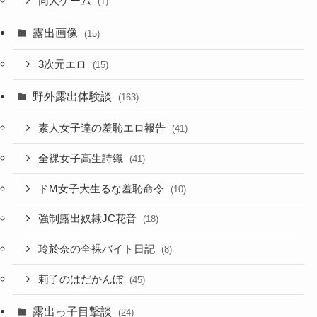
同人ゲーム
(1)
露出画像
(15)
3次元エロ
(15)
野外露出体験談
(163)
素人女子達の羞恥エロ報告
(41)
全裸女子高生詩織
(41)
ドM女子大生るな羞恥命令
(10)
強制露出奴隷JC花音
(18)
玲於奈の全裸バイト日記
(8)
莉子のはだかんぼ
(45)
露出っ子目撃談
(24)