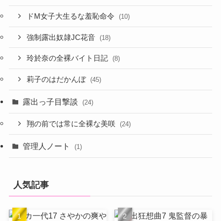
ドM女子大生るな羞恥命令
(10)
強制露出奴隷JC花音
(18)
玲於奈の全裸バイト日記
(8)
莉子のはだかんぼ
(45)
露出っ子目撃談
(24)
翔の前では常に全裸な美咲
(24)
管理人ノート
(1)
人気記事