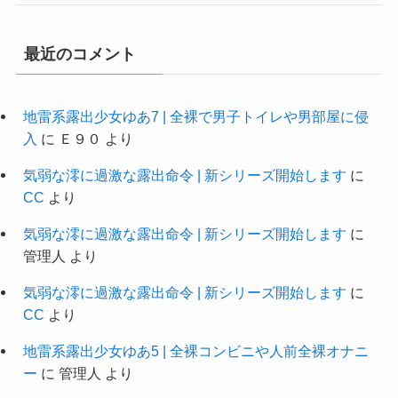
最近のコメント
地雷系露出少女ゆあ7 | 全裸で男子トイレや男部屋に侵
入
に
Ｅ９０
より
気弱な澪に過激な露出命令 | 新シリーズ開始します
に
CC
より
気弱な澪に過激な露出命令 | 新シリーズ開始します
に
管理人
より
気弱な澪に過激な露出命令 | 新シリーズ開始します
に
CC
より
地雷系露出少女ゆあ5 | 全裸コンビニや人前全裸オナニ
ー
に
管理人
より