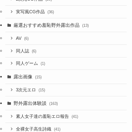
実写風CG作品
(36)
厳選おすすめ羞恥野外露出作品
(13)
AV
(6)
同人誌
(6)
同人ゲーム
(1)
露出画像
(15)
3次元エロ
(15)
野外露出体験談
(163)
素人女子達の羞恥エロ報告
(41)
全裸女子高生詩織
(41)