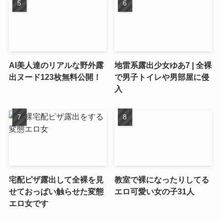
AI美人達のリアルな野外露
地雷系露出少女ゆあ7 | 全裸
出ヌード123枚無料公開！
で男子トイレや男部屋に侵
入
宅配ピザ露出して全裸を見
教室で裸になったりしてる
せておっぱい触らせた変態
エロ可愛い女の子31人
エロ女です