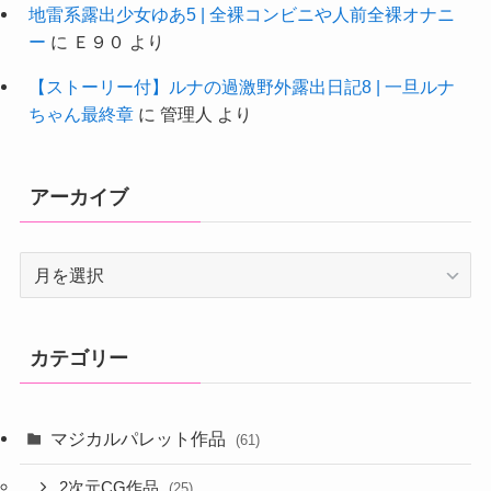
地雷系露出少女ゆあ5 | 全裸コンビニや人前全裸オナニ
ー
に
Ｅ９０
より
【ストーリー付】ルナの過激野外露出日記8 | 一旦ルナ
ちゃん最終章
に
管理人
より
アーカイブ
ア
ー
カ
イ
カテゴリー
ブ
マジカルパレット作品
(61)
2次元CG作品
(25)